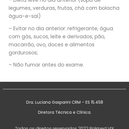
– Dieta leve no dia anterior (sopa de
legumes, verduras, frutas, chá com bolacha
água-e-sal)
– Evitar no dia anterior: refrigerante, água
com gás, sucos, leite e derivados, pão,
macarrão, ovo, doces e alimentos
gordurosos;
– Não fumar antes do exame.
Dra. Luciana Gasparini CRM – ES 15.458
Diretora Técnica e Clínica.
Todos os direitos reservados 2022 Polimed VIX